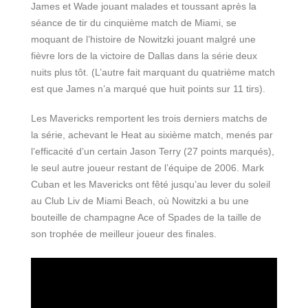
James et Wade jouant malades et toussant après la
séance de tir du cinquième match de Miami, se
moquant de l’histoire de Nowitzki jouant malgré une
fièvre lors de la victoire de Dallas dans la série deux
nuits plus tôt. (L’autre fait marquant du quatrième match
est que James n’a marqué que huit points sur 11 tirs).
Les Mavericks remportent les trois derniers matchs de
la série, achevant le Heat au sixième match, menés par
l’efficacité d’un certain Jason Terry (27 points marqués),
le seul autre joueur restant de l’équipe de 2006. Mark
Cuban et les Mavericks ont fêté jusqu’au lever du soleil
au Club Liv de Miami Beach, où Nowitzki a bu une
bouteille de champagne Ace of Spades de la taille de
son trophée de meilleur joueur des finales.