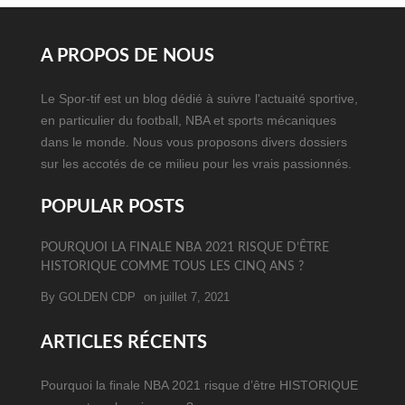
A PROPOS DE NOUS
Le Spor-tif est un blog dédié à suivre l'actuaité sportive,
en particulier du football, NBA et sports mécaniques
dans le monde. Nous vous proposons divers dossiers
sur les accotés de ce milieu pour les vrais passionnés.
POPULAR POSTS
POURQUOI LA FINALE NBA 2021 RISQUE D’ÊTRE
HISTORIQUE COMME TOUS LES CINQ ANS ?
By
GOLDEN CDP
on juillet 7, 2021
ARTICLES RÉCENTS
Pourquoi la finale NBA 2021 risque d’être HISTORIQUE