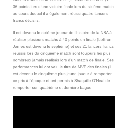
36 points lors d’une victoire finale lors du sixième match
au cours duquel il a également réussi quatre lancers
francs décisifs.
Il est devenu le sixième joueur de l’histoire de la NBA à
réaliser plusieurs matchs à 40 points en finale (LeBron
James est devenu le septième) et ses 21 lancers francs
réussis lors du cinquième match sont toujours les plus
nombreux jamais réalisés lors d’un match de finale. Ses
performances lui ont valu le titre de MVP des finales (il
est devenu le cinquième plus jeune joueur à remporter
ce prix à l’époque et ont permis à Shaquille O’Neal de
remporter son quatrième et dernière bague.