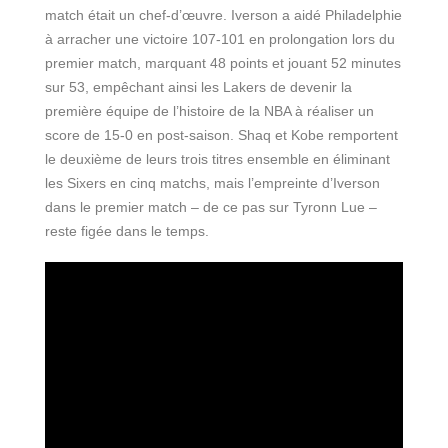
match était un chef-d’œuvre. Iverson a aidé Philadelphie
à arracher une victoire 107-101 en prolongation lors du
premier match, marquant 48 points et jouant 52 minutes
sur 53, empêchant ainsi les Lakers de devenir la
première équipe de l’histoire de la NBA à réaliser un
score de 15-0 en post-saison. Shaq et Kobe remportent
le deuxième de leurs trois titres ensemble en éliminant
les Sixers en cinq matchs, mais l’empreinte d’Iverson
dans le premier match – de ce pas sur Tyronn Lue –
reste figée dans le temps.