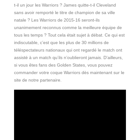
t-il un jour les Warriors ? James quitte-t-il Cleveland
sans avoir remporté le titre de champion de sa ville
natale ? Les Warriors de 2015-16 seront-ils
unanimement reconnus comme la meilleure équipe de
tous les temps ? Tout cela était sujet à débat. Ce qui est
indiscutable, c’est que les plus de 30 millions de
téléspectateurs nationaux qui ont regardé le match ont
assisté à un match qu’ils n’oublieront jamais. D’ailleurs,
si vous êtes fans des Golden States, vous pouvez
commander votre coque Warriors dès maintenant sur le
site de notre partenaire.